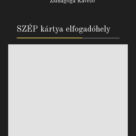
Zsinagóga Kávézó
SZÉP kártya elfogadóhely