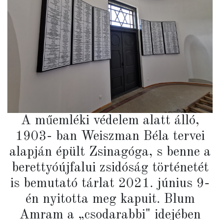
A műemléki védelem alatt álló,
1903- ban Weiszman Béla tervei
alapján épült Zsinagóga, s benne a
berettyóújfalui zsidóság történetét
is bemutató tárlat 2021. június 9-
én nyitotta meg kapuit. Blum
Amram a „csodarabbi" idejében