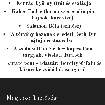
•
Konrád György (író) és családja
•
Kabos Endre (háromszoros olimpiai
bajnok, kardvívó)
•
Salamon Béla (színész)
•
A törvény házának eredeti Beth Din
ajtaja restaurálva
·
A zsidó vallási élethez kapcsolódó
tárgyak, viseleti darabok
•
Kutató pont - adattár: Berettyóújfalu és
környéke zsidó lakosságáról
Megközelíthetőség