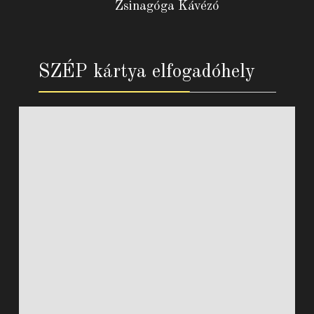
Zsinagóga Kávézó
SZÉP kártya elfogadóhely